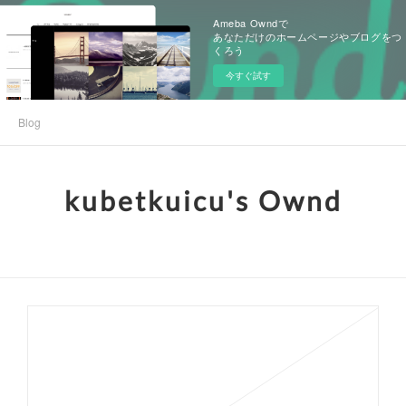
Ameba Owndで
あなただけのホームページやブログをつ
くろう
今すぐ試す
Blog
kubetkuicu's Ownd